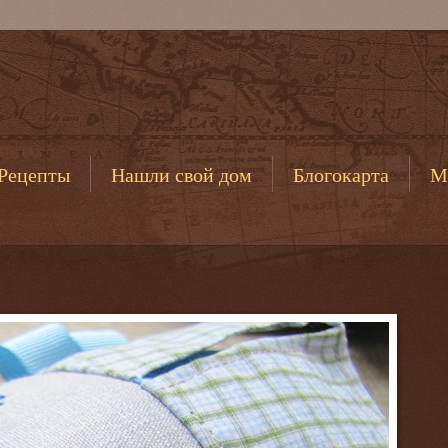
Рецепты
Нашли свой дом
Блогокарта
М