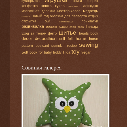
коврик
зубогрызка
книги
конфетка
кошка
кукла
лошадка
ланчмат
мастер-класс
медведь
массажная дорожка
Новый год
обложка для паспорта
отдых
мишка
оwl
открытка
прихватки
пакетница
развивалка
Тильда
рецепт
саше
слон
сова
шитье
фетр
уход за телом
beads
book
decor
decorathion
home
doll
felt
horse
sewing
pattern
postcard
pumpkin
recipe
toy
Soft book for baby
Tilda
vegan
teddy
Совиная галерея