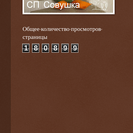
Общее·количество·просмотров·
страницы
1
8
0
8
9
9