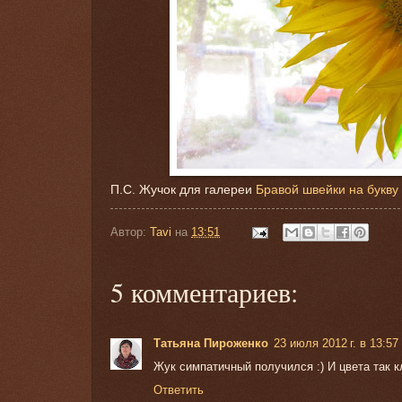
П.С. Жучок для галереи
Бравой швейки на букву
Автор:
Tavi
на
13:51
5 комментариев:
Татьяна Пироженко
23 июля 2012 г. в 13:57
Жук симпатичный получился :) И цвета так 
Ответить