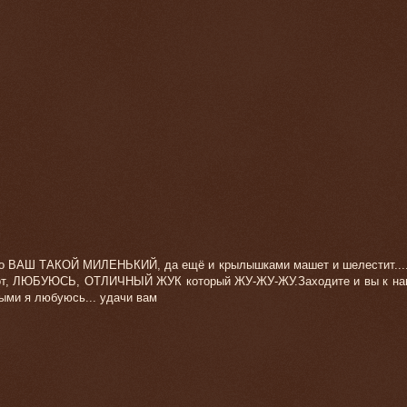
 но ВАШ ТАКОЙ МИЛЕНЬКИЙ, да ещё и крылышками машет и шелестит...
Вот, ЛЮБУЮСЬ, ОТЛИЧНЫЙ ЖУК который ЖУ-ЖУ-ЖУ.Заходите и вы к на
рыми я любуюсь... удачи вам