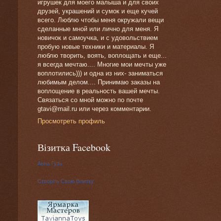
игрушек для моего малыша и для своих
друзей, украшений и сумок и еще кучей
всего. Люблю чтобы меня окружали вещи
сделанные мной или лично для меня. Я
новичок и самоучка, и с удовольствием
пробую новые техники и материалы. Я
люблю творить, воять, воплощать и еще...
я всегда мечтаю.... Многие мои мечты уже
воплотились))) и одна из них- заниматься
любимым делом.... Принимаю заказы на
воплощение в реальность вашей мечты.
Связаться со мной можно по почте
gtavi@mail.ru или через комментарии.
Просмотреть профиль
Візитка Facebook
Анна Гузь
Створіть Свою Візитку