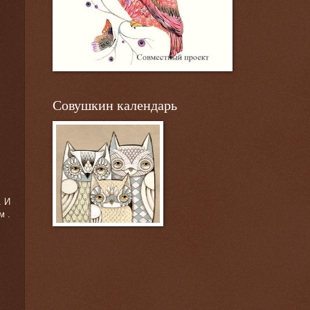
Совушкин календарь
. И
м .