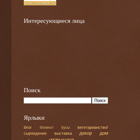
Интересующиеся лица
Поиск
Ярлыки
блог
вегетарианство/
блокнот
бусы
декор
дом
сыроедение
выставка
игрушка